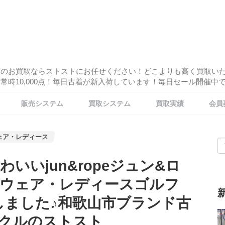
酒のお買取ならストストにお任せください！どこよりも高く買取い
時10,000点！毎日古着が新入荷しています！毎日セール開催中です
販売システム
買取システム
買取実績
会員
ェア・レディース
いいjun&ropeジュン&ロ
ウェア・レディースゴルフ
しました♪和歌山市ブランド古
クルのストスト