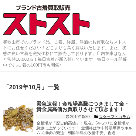
和歌山市でのブランド品、古着、洋服、洋酒のお買取ならストス
トにお任せください！どこよりも高く買取いたします。また、状
態の良い古着を激安価格にて販売しております。店内在庫はなん
と常時10,000点！毎日古着が新入荷しています！毎日セール開催
中です♪古着の100円市も開催♪
「
2019年10月
」
一覧
緊急速報！金相場高騰につきまして金・
貴金属高価お買取りさせて頂きます！
2019/10/30
スタッフ・コラム
金相場が「歴史的高値」！現在、6年ぶりに金相場が
急激に上がっています！ 金価格は米中貿易摩擦やホル
ムズ海峡の緊迫、朝鮮半島の政情不安、香港...