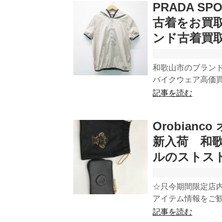
PRADA 
古着をお買
ンド古着買
和歌山市のブラン
バイクウェア高価買
記事を読む
Orobian
新入荷 和
ルのストス
☆只今期間限定店内
アイテム情報をご観
記事を読む