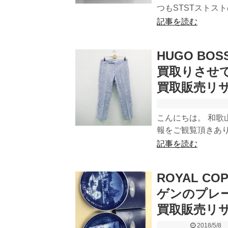
つもSTSTストストの
記事を読む
HUGO B
買取りさせ
買取販売リ
こんにちは。 和歌
報をご観覧頂きあり
記事を読む
ROYAL C
ゲンのプレ
買取販売リ
2018/5/8