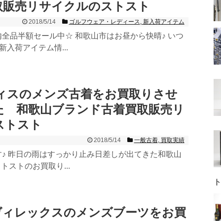
取販売リサイクルのストスト
2018/5/14
ゴルフウェア・レディース
,
新入荷アイテム
全品半額セール中☆ 和歌山市はお昼から快晴♪ いつ
新入荷アイテム情...
エヴィスのメンズ古着をお買取りさせ
た 和歌山ブランド古着買取販売リ
ストスト
2018/5/14
一般古着
,
買取実績
♪ 昨日の雨はすっかり止み日差しが出てきた和歌山
ストストのお買取り...
 アヴィレックスのメンズブーツをお買