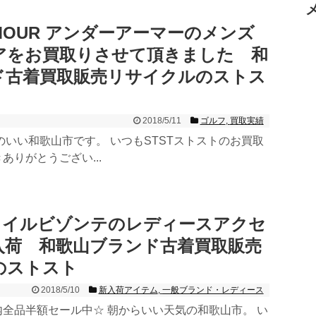
ARMOUR アンダーアーマーのメンズ
アをお買取りさせて頂きました 和
ド古着買取販売リサイクルのストス
2018/5/11
ゴルフ
,
買取実績
のいい和歌山市です。 いつもSTSTストストのお買取
ありがとうござい...
NTE イルビゾンテのレディースアクセ
入荷 和歌山ブランド古着買取販売
のストスト
2018/5/10
新入荷アイテム
,
一般ブランド・レディース
全品半額セール中☆ 朝からいい天気の和歌山市。 い