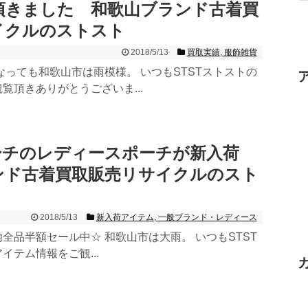
頂きました 和歌山ブランド古着買
イクルのストスト
2018/5/13
買取実績
,
服飾雑貨
なっても和歌山市は雨模様。 いつもSTSTストストの
覧頂きありがとうございま...
コーチのレディースポーチが新入荷
ンド古着買取販売リサイクルのスト
2018/5/13
新入荷アイテム
,
一般ブランド・レディース
全品半額セール中☆ 和歌山市は大雨。 いつもSTST
イテム情報をご観...